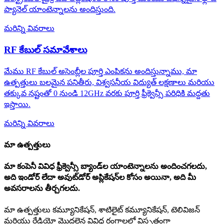
ప్యానెల్ యాంటెన్నాలను అందిస్తుంది.
మరిన్ని వివరాలు
RF కేబుల్ సమావేశాలు
మేము RF కేబుల్ అసెంబ్లీల పూర్తి ఎంపికను అందిస్తున్నాము, మా
ఉత్పత్తులు బలమైన పనితీరు, విశ్వసనీయ విద్యుత్ లక్షణాలు మరియు
తక్కువ నష్టంతో 0 నుండి 12GHz వరకు పూర్తి ఫ్రీక్వెన్సీ పరిధికి మద్దతు
ఇస్తాయి.
మరిన్ని వివరాలు
మా ఉత్పత్తులు
మా కంపెనీ వివిధ ఫ్రీక్వెన్సీ బ్యాండ్‌ల యాంటెన్నాలను అందించగలదు,
అది ఇండోర్ లేదా అవుట్‌డోర్ అప్లికేషన్‌ల కోసం అయినా, అది మీ
అవసరాలను తీర్చగలదు.
మా ఉత్పత్తులు కమ్యూనికేషన్, శాటిలైట్ కమ్యూనికేషన్, టెలివిజన్
మరియు రేడియో మొదలైన వివిధ రంగాలలో విస్తృతంగా