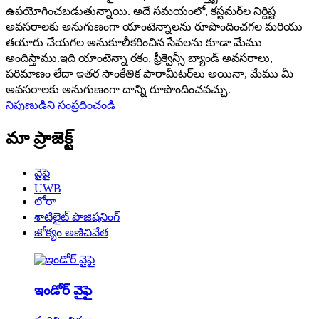
ఉపయోగించబడుతున్నాయి. అదే సమయంలో, కస్టమర్‌ల నిర్దిష్ట
అవసరాలకు అనుగుణంగా యాంటెన్నాలను రూపొందించగల మరియు
తయారు చేయగల అనుకూలీకరించిన సేవలను కూడా మేము
అందిస్తాము.ఇది యాంటెన్నా రకం, ఫ్రీక్వెన్సీ బ్యాండ్ అవసరాలు,
పరిమాణం లేదా ఇతర సాంకేతిక పారామీటర్‌లు అయినా, మేము మీ
అవసరాలకు అనుగుణంగా దాన్ని రూపొందించవచ్చు.
నిపుణుడిని సంప్రదించండి
మా ప్రాజెక్ట్
వైఫై
UWB
లోరా
శాటిలైట్ పొజిషనింగ్
జోక్యం అణిచివేత
ఇండోర్ వైఫై