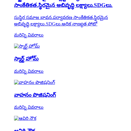
సాంకేతికత.స్థిరమైన అభివృద్ధి లక్ష్యాలు.SDGలు.
సుస్థిర సమాజ భావన.పర్యావరణ సాంకేతికత.స్థిరమైన
అభివృద్ధి లక్ష్యాలు.SDGలు.అధిక నాణ్యత ఫోటో
మరిన్ని వివరాలు
స్మార్ట్ హోమ్
మరిన్ని వివరాలు
వాహనం పొజిషనింగ్
మరిన్ని వివరాలు
ఆవిరి నౌక