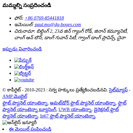
మమ్మల్ని సంప్రదించండి
ఫోన్:
+86 0769-85441818
ఇమెయిల్:
paul.mo@dg-boges.com
చిరునామా:
బిల్డింగ్ 2, 23వ జిన్ గ్యాంగ్ రోడ్, జినాన్ కమ్యూనిటీ,
చాంగ్ ఆన్ టౌన్, డాంగ్ గువాన్ సిటీ, గ్వాంగ్ డాంగ్ ప్రావిన్స్, చైనా
ఇప్పుడు విచారించండి
© కాపీరైట్ - 2010-2023 : సర్వ హక్కులు ప్రత్యేకించబడినవి.
సైట్‌మ్యాప్
-
AMP మొబైల్
ఫ్లాట్ ప్యానెల్ యాంటెన్నా
,
అవుట్‌డోర్ ఫ్లాట్ ప్యానెల్ యాంటెన్నా
,
ఫ్లాట్
ప్యానెల్ యాంటెన్నా ట్యూనింగ్
,
UWB యాంటెన్నా
,
డైరెక్షనల్ ఫ్లాట్
ప్యానెల్ యాంటెన్నా
,
Ip67 ఫ్లాట్ ప్యానెల్ యాంటెన్నా
,
ఈ మెయిల్ పంపించండి