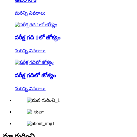
మరిన్ని వివరాలు
పరీక్ష గది 1లో జోక్యం
మరిన్ని వివరాలు
పరీక్ష గదిలో జోక్యం
మరిన్ని వివరాలు
మా గురించి