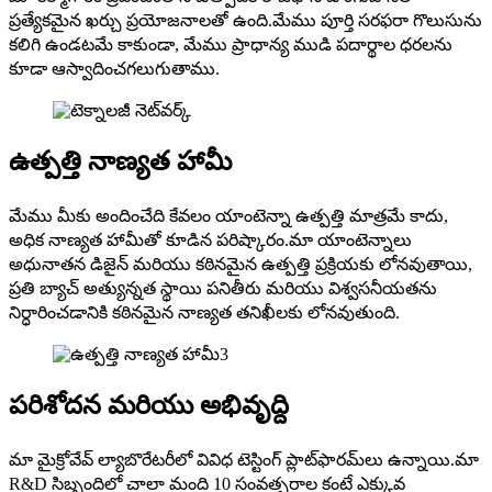
ప్రత్యేకమైన ఖర్చు ప్రయోజనాలతో ఉంది.మేము పూర్తి సరఫరా గొలుసును
కలిగి ఉండటమే కాకుండా, మేము ప్రాధాన్య ముడి పదార్థాల ధరలను
కూడా ఆస్వాదించగలుగుతాము.
ఉత్పత్తి నాణ్యత హామీ
మేము మీకు అందించేది కేవలం యాంటెన్నా ఉత్పత్తి మాత్రమే కాదు,
అధిక నాణ్యత హామీతో కూడిన పరిష్కారం.మా యాంటెన్నాలు
అధునాతన డిజైన్ మరియు కఠినమైన ఉత్పత్తి ప్రక్రియకు లోనవుతాయి,
ప్రతి బ్యాచ్ అత్యున్నత స్థాయి పనితీరు మరియు విశ్వసనీయతను
నిర్ధారించడానికి కఠినమైన నాణ్యత తనిఖీలకు లోనవుతుంది.
పరిశోదన మరియు అభివృద్ది
మా మైక్రోవేవ్ ల్యాబొరేటరీలో వివిధ టెస్టింగ్ ప్లాట్‌ఫారమ్‌లు ఉన్నాయి.మా
R&D సిబ్బందిలో చాలా మంది 10 సంవత్సరాల కంటే ఎక్కువ