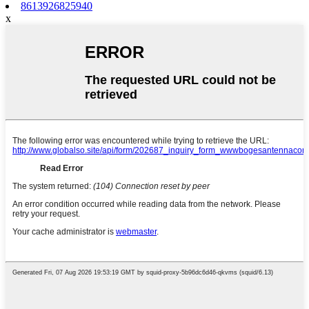
8613926825940
x