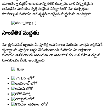
యాంటెన్నా డిజైన్ అనుభవాన్ని కలిగి ఉన్నారు, వారి విస్తృతమైన
అనుభవం మరియు వృత్తిపరమైన పరిజ్ఞానంతో మా ఉత్పత్తుల
రూపకల్పన మరియు అభివృద్ధికి బలమైన మద్దతును అందిస్తారు.
సాంకేతిక మద్దతు
మా ప్రొఫెషనల్ బృందం మీ ప్రాజెక్ట్ అవసరాలు మరియు వాస్తవ అప్లికేషన్
దృశ్యాలను పూర్తిగా అర్థం చేసుకుంటుంది మరియు మీ లక్షణాలు
మరియు అవసరాలకు అనుగుణంగా అనుకూలీకరించిన సహేతుకమైన
సూచనలను మీకు అందిస్తుంది.