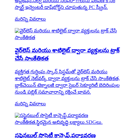
అప్లికేషన్.నిల్వ మరియు సరఫరా గొలుసు పంపిణీ కోసం
స్మార్ట్ ఇన్వెంటరీ డాష్‌బోర్డ్‌ని చూపుతున్న PC స్క్రీన్.
మరిన్ని వివరాలు
వైర్‌లెస్ మరియు శాటిలైట్ ద్వారా వ్యక్తులను ట్రాక్
చేసే సాంకేతికత
వ్యక్తిగత గుర్తింపు స్కాన్ సిస్టమ్‌తో వైర్‌లెస్ మరియు
శాటిలైట్ నెట్‌వర్క్ ద్వారా వ్యక్తులను ట్రాక్ చేసే సాంకేతికత,
బ్లాక్‌చెయిన్ టెక్నాలజీ ద్వారా సైబర్ సెక్యూరిటీ బెదిరింపుల
నుండి పబ్లిక్ సమాచారాన్ని రక్షించే భావన.
మరిన్ని వివరాలు
సస్టైనబుల్ సొసైటీ కాన్సెప్ట్.పర్యావరణ