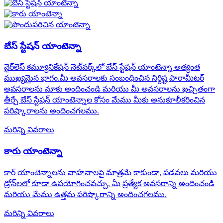
బేస్ స్టేషన్ యాంటెన్నా
వైర్‌లెస్ కమ్యూనికేషన్ నెట్‌వర్క్‌లో బేస్ స్టేషన్ యాంటెన్నా అత్యంత
ముఖ్యమైన భాగం.మీ అవసరాలకు సంబంధించిన నిర్దిష్ట పారామీటర్
అవసరాలను మాకు అందించండి మరియు మీ అవసరాలను ఖచ్చితంగా
తీర్చే బేస్ స్టేషన్ యాంటెన్నాల కోసం మేము మీకు అనుకూలీకరించిన
పరిష్కారాలను అందించగలము.
మరిన్ని వివరాలు
కారు యాంటెన్నా
కార్ యాంటెన్నాలను వాహనాలపై మాత్రమే కాకుండా, పడవలు మరియు
డ్రోన్‌లలో కూడా ఉపయోగించవచ్చు, మీ ప్రత్యేక అవసరాన్ని అందించండి
మరియు మేము ఉత్తమ పరిష్కారాన్ని అందించగలము.
మరిన్ని వివరాలు