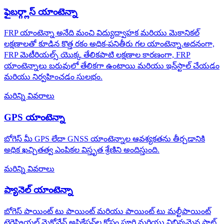
ఫైబర్గ్లాస్ యాంటెన్నా
FRP యాంటెన్నా అనేది మంచి విద్యుద్వాహక మరియు మెకానికల్
లక్షణాలతో కూడిన కొత్త రకం అధిక-పనితీరు గల యాంటెన్నా.అదనంగా,
FRP మెటీరియల్స్ యొక్క తేలికపాటి లక్షణాల కారణంగా, FRP
యాంటెన్నాలు బరువులో తేలికగా ఉంటాయి మరియు ఇన్‌స్టాల్ చేయడం
మరియు నిర్వహించడం సులభం.
మరిన్ని వివరాలు
GPS యాంటెన్నా
బోగెస్ మీ GPS లేదా GNSS యాంటెన్నాల ఆవశ్యకతను తీర్చడానికి
అధిక ఖచ్చితత్వ ఎంపికల విస్తృత శ్రేణిని అందిస్తుంది.
మరిన్ని వివరాలు
ప్యానెల్ యాంటెన్నా
బోగెస్ పాయింట్ టు పాయింట్ మరియు పాయింట్ టు మల్టీపాయింట్
టెరెస్ట్రియల్ మైక్రోవేవ్ అప్లికేషన్‌ల కోసం పూర్తి మరియు విభిన్నమైన ఫ్లాట్