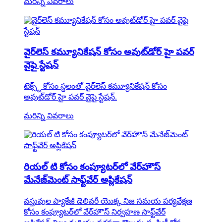
మరిన్ని వివరాలు
వైర్‌లెస్ కమ్యూనికేషన్ కోసం అవుట్‌డోర్ హై పవర్
వైఫై స్టేషన్
టెక్స్ట్ కోసం స్థలంతో వైర్‌లెస్ కమ్యూనికేషన్ కోసం
అవుట్‌డోర్ హై పవర్ వైఫై స్టేషన్.
మరిన్ని వివరాలు
రియల్ టి కోసం కంప్యూటర్‌లో వేర్‌హౌస్
మేనేజ్‌మెంట్ సాఫ్ట్‌వేర్ అప్లికేషన్
వస్తువుల ప్యాకేజీ డెలివరీ యొక్క నిజ సమయ పర్యవేక్షణ
కోసం కంప్యూటర్‌లో వేర్‌హౌస్ నిర్వహణ సాఫ్ట్‌వేర్