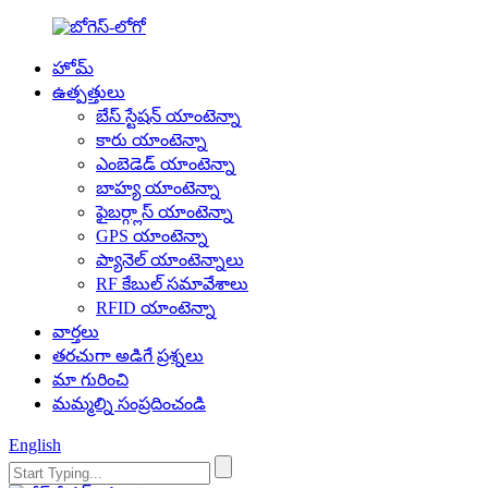
హోమ్
ఉత్పత్తులు
బేస్ స్టేషన్ యాంటెన్నా
కారు యాంటెన్నా
ఎంబెడెడ్ యాంటెన్నా
బాహ్య యాంటెన్నా
ఫైబర్గ్లాస్ యాంటెన్నా
GPS యాంటెన్నా
ప్యానెల్ యాంటెన్నాలు
RF కేబుల్ సమావేశాలు
RFID యాంటెన్నా
వార్తలు
తరచుగా అడిగే ప్రశ్నలు
మా గురించి
మమ్మల్ని సంప్రదించండి
English