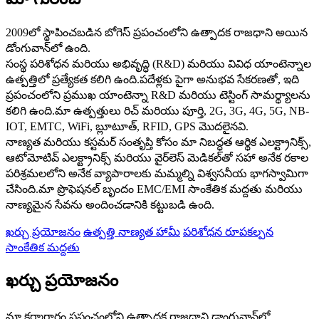
2009లో స్థాపించబడిన బోగెస్ ప్రపంచంలోని ఉత్పాదక రాజధాని అయిన
డోంగువాన్‌లో ఉంది.
సంస్థ పరిశోధన మరియు అభివృద్ధి (R&D) మరియు వివిధ యాంటెన్నాల
ఉత్పత్తిలో ప్రత్యేకత కలిగి ఉంది.పదేళ్లకు పైగా అనుభవ సేకరణతో, ఇది
ప్రపంచంలోని ప్రముఖ యాంటెన్నా R&D మరియు టెస్టింగ్ సామర్థ్యాలను
కలిగి ఉంది.మా ఉత్పత్తులు రిచ్ మరియు పూర్తి, 2G, 3G, 4G, 5G, NB-
IOT, EMTC, WiFi, బ్లూటూత్, RFID, GPS మొదలైనవి.
నాణ్యత మరియు కస్టమర్ సంతృప్తి కోసం మా నిబద్ధత ఆర్థిక ఎలక్ట్రానిక్స్,
ఆటోమోటివ్ ఎలక్ట్రానిక్స్ మరియు వైర్‌లెస్ మెడికల్‌తో సహా అనేక రకాల
పరిశ్రమలలోని అనేక వ్యాపారాలకు మమ్మల్ని విశ్వసనీయ భాగస్వామిగా
చేసింది.మా ప్రొఫెషనల్ బృందం EMC/EMI సాంకేతిక మద్దతు మరియు
నాణ్యమైన సేవను అందించడానికి కట్టుబడి ఉంది.
ఖర్చు ప్రయోజనం
ఉత్పత్తి నాణ్యత హామీ
పరిశోధన రూపకల్పన
సాంకేతిక మద్దతు
ఖర్చు ప్రయోజనం
మా కర్మాగారం ప్రపంచంలోని ఉత్పాదక రాజధాని డాంగువాన్‌లో