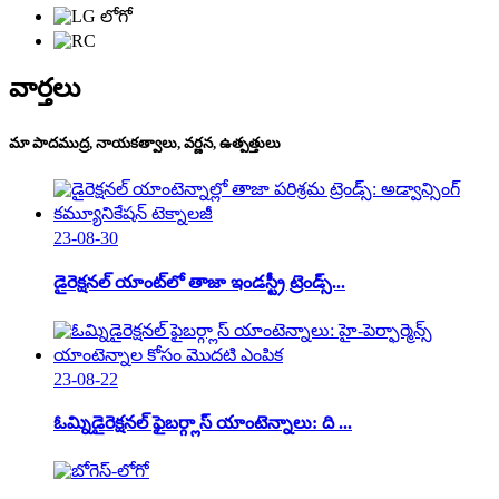
వార్తలు
మా పాదముద్ర, నాయకత్వాలు, వర్ణన, ఉత్పత్తులు
23-08-30
డైరెక్షనల్ యాంట్‌లో తాజా ఇండస్ట్రీ ట్రెండ్స్...
23-08-22
ఓమ్నిడైరెక్షనల్ ఫైబర్గ్లాస్ యాంటెన్నాలు: ది ...